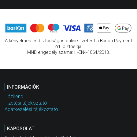
A kényelmes és biztonságos online fizetést a Barion Payment
Zrt. biztosítja.
MNB engedély száma: H-EN-I-1064/2013.
INFORMÁCIÓK
Házirend
Fizetési tájékoztató
Adatkezelési tájékoztató
KAPCSOLAT