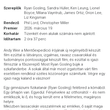
Szereplők
Ryan Gosling, Sandra Hüller, Ken Leung, Lionel
Boyce, Milana Vayntrub, James Ortiz, Orion Lee,
Liz Kingsman
Rendező
Phil Lord, Christopher Miller
Premier
2026. március 19.
Korhatár
Tizenkét éven aluliak számára nem ajánlott.
Időtartam
2 óra 37 perc
Andy Weir a Mentőexpedíció írójának új regényéből készült
film ezúttal is látványos, izgalmas, ravasz csavarokkal és
tudományos pontossággal készült film, és ezúttal is igazi
filmsztár a főszereplő: Most Ryan Gosling bújik a
szkafanderbe. A sokak által már most izgatottan várt film
esetében rendkívül széles közönségre számítunk. Végre egy
igazi nagy kaland a vásznon!
Egy gimnáziumi fizikatanár (Ryan Gosling) felébred a kómából.
Egy űrhajón van. Egyedül. Fényévekre az otthonától – és nem
emlékszik, ki ő, és hogy került erre a félelmetes, magányos
helyre.
Miközben lassacskán visszatérnek az emlékei, ő saját maga