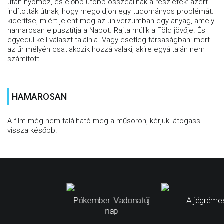
után nyomoz, és előbb-utóbb összeállnak a részletek: azért
indították útnak, hogy megoldjon egy tudományos problémát:
kiderítse, miért jelent meg az univerzumban egy anyag, amely
hamarosan elpusztítja a Napot. Rajta múlik a Föld jövője. És
egyedül kell választ találnia. Vagy esetleg társaságban: mert
az űr mélyén csatlakozik hozzá valaki, akire egyáltalán nem
számított….
HAMAROSAN
A film még nem található meg a műsoron, kérjük látogass
vissza később.
Pókember: Vadonatúj
A jégréme
nap