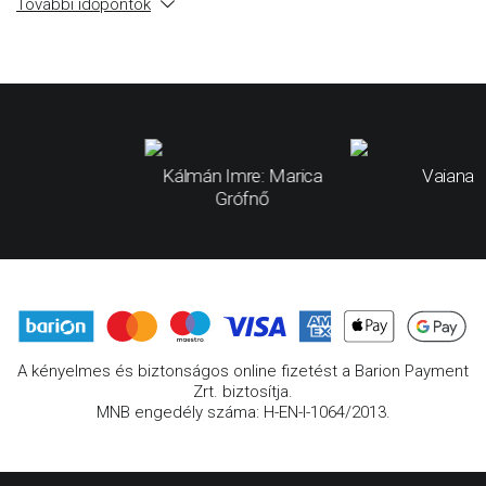
További időpontok
Kálmán Imre: Marica
Vaiana
Grófnő
A kényelmes és biztonságos online fizetést a Barion Payment
Zrt. biztosítja.
MNB engedély száma: H-EN-I-1064/2013.