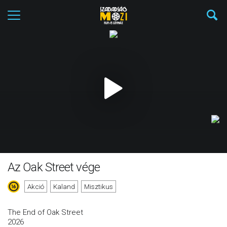
Az Oak Street vége
Akció
Kaland
Misztikus
The End of Oak Street
2026