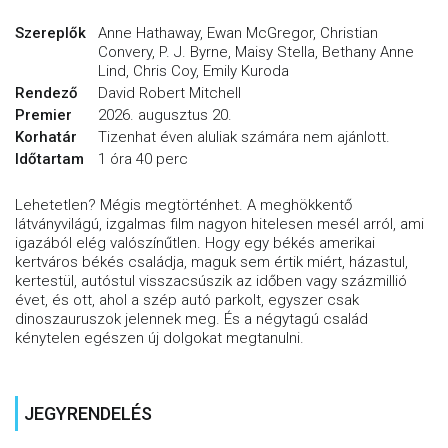
Szereplők
Anne Hathaway, Ewan McGregor, Christian
Convery, P. J. Byrne, Maisy Stella, Bethany Anne
Lind, Chris Coy, Emily Kuroda
Rendező
David Robert Mitchell
Premier
2026. augusztus 20.
Korhatár
Tizenhat éven aluliak számára nem ajánlott.
Időtartam
1 óra 40 perc
Lehetetlen? Mégis megtörténhet. A meghökkentő
látványvilágú, izgalmas film nagyon hitelesen mesél arról, ami
igazából elég valószínűtlen. Hogy egy békés amerikai
kertváros békés családja, maguk sem értik miért, házastul,
kertestül, autóstul visszacsúszik az időben vagy százmillió
évet, és ott, ahol a szép autó parkolt, egyszer csak
dinoszauruszok jelennek meg. És a négytagú család
kénytelen egészen új dolgokat megtanulni.
JEGYRENDELÉS