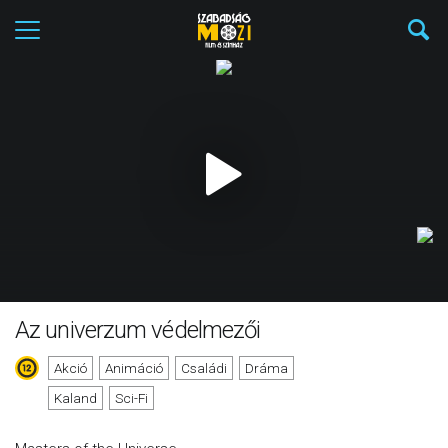
Az univerzum védelmezői
Akció
Animáció
Családi
Dráma
Kaland
Sci-Fi