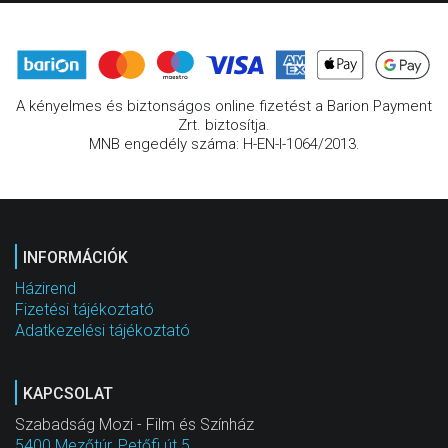
A kényelmes és biztonságos online fizetést a Barion Payment
Zrt. biztosítja.
MNB engedély száma: H-EN-I-1064/2013.
INFORMÁCIÓK
Házirend
Fizetési tájékoztató
Adatkezelési tájékoztató
KAPCSOLAT
Szabadság Mozi - Film és Színház
5400 Mezőtúr, Petőfi út 5.