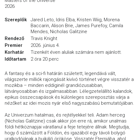
Masters of the Universe
2026
Szereplők
Jared Leto, Idris Elba, Kristen Wiig, Morena
Baccarin, Alison Brie, James Purefoy, Camila
Mendes, Nicholas Galitzine
Rendező
Travis Knight
Premier
2026. június 4.
Korhatár
Tizenkét éven aluliak számára nem ajánlott.
Időtartam
2 óra 20 perc
A fantasy és a sci-fi határán született, legendává vált,
világszerte milliók rajongását kivívó történet végre visszatér a
mozikba – minden eddiginél grandiózusabban,
látványosabban és izgalmasabban. Lélegzetelállító kalandok,
epikus összecsapások és különleges szereposztás várja a
nézőket az idei mozis nyár első nagyszabású bemutatójában.
Az Univerzum hatalmas, és rejtélyekkel teli. Adam herceg
(Nicholas Galitzine) csak akkor jön erre rá, amikor unalmas
földi hétköznapjai váratlanul a feje tetejére állnak. Megtudja,
hogy ő száműzött a Földön, és igazából egy távoli bolygó
uralkodójának a bujkáló örököse. Visszatér Eterniába, ahol