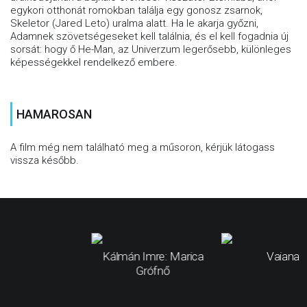
egykori otthonát romokban találja egy gonosz zsarnok,
Skeletor (Jared Leto) uralma alatt. Ha le akarja győzni,
Adamnek szövetségeseket kell találnia, és el kell fogadnia új
sorsát: hogy ő He-Man, az Univerzum legerősebb, különleges
képességekkel rendelkező embere.
HAMAROSAN
A film még nem található meg a műsoron, kérjük látogass
vissza később.
Kálmán Imre: Marica
Vaiana
Grófnő