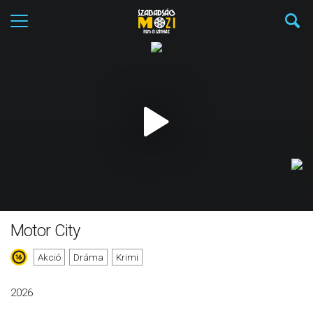
Motor City
Akció
Dráma
Krimi
2026