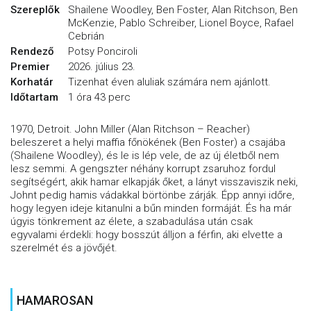
Szereplők
Shailene Woodley, Ben Foster, Alan Ritchson, Ben
McKenzie, Pablo Schreiber, Lionel Boyce, Rafael
Cebrián
Rendező
Potsy Ponciroli
Premier
2026. július 23.
Korhatár
Tizenhat éven aluliak számára nem ajánlott.
Időtartam
1 óra 43 perc
1970, Detroit. John Miller (Alan Ritchson – Reacher)
beleszeret a helyi maffia főnökének (Ben Foster) a csajába
(Shailene Woodley), és le is lép vele, de az új életből nem
lesz semmi. A gengszter néhány korrupt zsaruhoz fordul
segítségért, akik hamar elkapják őket, a lányt visszaviszik neki,
Johnt pedig hamis vádakkal börtönbe zárják. Épp annyi időre,
hogy legyen ideje kitanulni a bűn minden formáját. És ha már
úgyis tönkrement az élete, a szabadulása után csak
egyvalami érdekli: hogy bosszút álljon a férfin, aki elvette a
szerelmét és a jövőjét.
HAMAROSAN