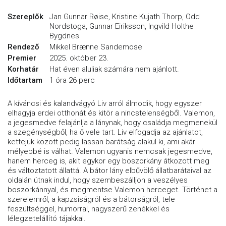
Szereplők
Jan Gunnar Røise, Kristine Kujath Thorp, Odd
Nordstoga, Gunnar Eiriksson, Ingvild Holthe
Bygdnes
Rendező
Mikkel Brænne Sandemose
Premier
2025. október 23.
Korhatár
Hat éven aluliak számára nem ajánlott.
Időtartam
1 óra 26 perc
A kíváncsi és kalandvágyó Liv arról álmodik, hogy egyszer
elhagyja erdei otthonát és kitör a nincstelenségből. Valemon,
a jegesmedve felajánlja a lánynak, hogy családja megmenekül
a szegénységből, ha ő vele tart. Liv elfogadja az ajánlatot,
kettejük között pedig lassan barátság alakul ki, ami akár
mélyebbé is válhat. Valemon ugyanis nemcsak jegesmedve,
hanem herceg is, akit egykor egy boszorkány átkozott meg
és változtatott állattá. A bátor lány elbűvölő állatbarátaival az
oldalán útnak indul, hogy szembeszálljon a veszélyes
boszorkánnyal, és megmentse Valemon herceget. Történet a
szerelemről, a kapzsiságról és a bátorságról, tele
feszültséggel, humorral, nagyszerű zenékkel és
lélegzetelállító tájakkal.