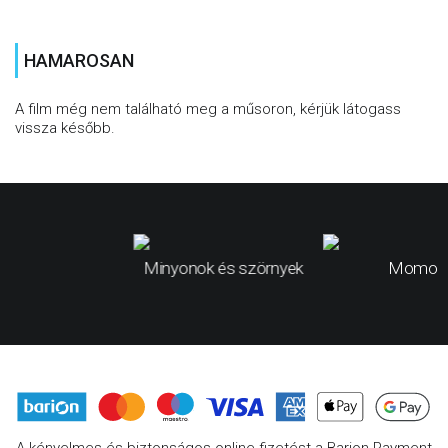
HAMAROSAN
A film még nem található meg a műsoron, kérjük látogass
vissza később.
Minyonok és szörnyek
Momo
A kényelmes és biztonságos online fizetést a Barion Payment