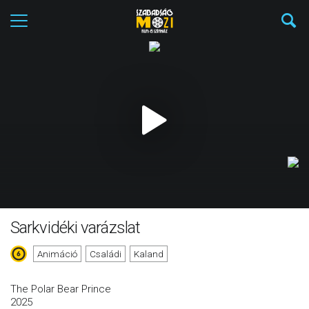
Sarkvidéki varázslat
Animáció
Családi
Kaland
The Polar Bear Prince
2025