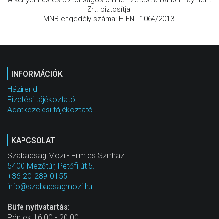
Zrt. biztosítja.
MNB engedély száma: H-EN-I-1064/2013.
INFORMÁCIÓK
Házirend
Fizetési tájékoztató
Adatkezelési tájékoztató
KAPCSOLAT
Szabadság Mozi - Film és Színház
5400 Mezőtúr, Petőfi út 5.
+36-20-289-0155
info@szabadsagmozi.hu
Büfé nyitvatartás:
Péntek 16.00 - 20.00