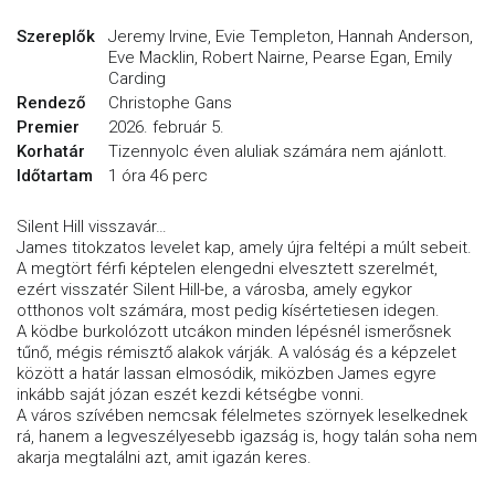
Szereplők
Jeremy Irvine, Evie Templeton, Hannah Anderson,
Eve Macklin, Robert Nairne, Pearse Egan, Emily
Carding
Rendező
Christophe Gans
Premier
2026. február 5.
Korhatár
Tizennyolc éven aluliak számára nem ajánlott.
Időtartam
1 óra 46 perc
Silent Hill visszavár…
James titokzatos levelet kap, amely újra feltépi a múlt sebeit.
A megtört férfi képtelen elengedni elvesztett szerelmét,
ezért visszatér Silent Hill-be, a városba, amely egykor
otthonos volt számára, most pedig kísértetiesen idegen.
A ködbe burkolózott utcákon minden lépésnél ismerősnek
tűnő, mégis rémisztő alakok várják. A valóság és a képzelet
között a határ lassan elmosódik, miközben James egyre
inkább saját józan eszét kezdi kétségbe vonni.
A város szívében nemcsak félelmetes szörnyek leselkednek
rá, hanem a legveszélyesebb igazság is, hogy talán soha nem
akarja megtalálni azt, amit igazán keres.