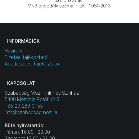
MNB engedély száma: H-EN-I-1064/2013.
INFORMÁCIÓK
Házirend
Fizetési tájékoztató
Adatkezelési tájékoztató
KAPCSOLAT
Szabadság Mozi - Film és Színház
5400 Mezőtúr, Petőfi út 5.
+36-20-289-0155
info@szabadsagmozi.hu
Büfé nyitvatartás:
Péntek 16.00 - 20.00
Szombat 12.00 - 21.00